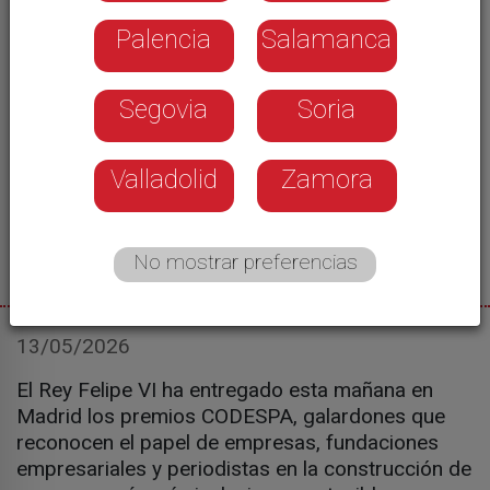
Palencia
Salamanca
Segovia
Soria
Valladolid
Zamora
No mostrar preferencias
13/05/2026
El Rey Felipe VI ha entregado esta mañana en
Madrid los premios CODESPA, galardones que
reconocen el papel de empresas, fundaciones
empresariales y periodistas en la construcción de