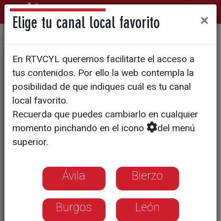
×
Elige tu canal local favorito
El programa de CyLTV
En RTVCYL queremos facilitarte el acceso a
‘Espacio abierto’, finalista en
tus contenidos. Por ello la web contempla la
los Premios CODESPA por un
posibilidad de que indiques cuál es tu canal
local favorito.
trabajo sobre la figura del
Recuerda que puedes cambiarlo en cualquier
misionero Nicolás
momento pinchando en el icono
del menú
Castellanos
superior.
El Rey Felipe VI ha entregado los
Ávila
Bierzo
galardones en un acto celebrado esta
mañana en Madrid
Burgos
León