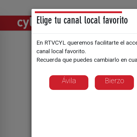
Elige tu canal local favorito
Directos
Notic
En RTVCYL queremos facilitarte el acces
canal local favorito.
Las carta
Recuerda que puedes cambiarlo en cua
Ávila
Bierzo
Los niños envían 5