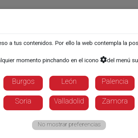
ias
Programas
Guía TV
La 8
El Tiempo
Corporativo
o a tus contenidos. Por ello la web contempla la posi
CULTURA
s que Delibes nunca imagi
lquier momento pinchando en el icono
del menú su
Burgos
León
Palencia
0 misivas diarias al ilustre escritor
Soria
Valladolid
Zamora
No mostrar preferencias