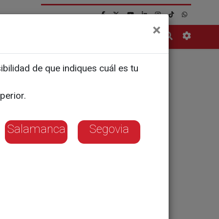
×
Contacto
bilidad de que indiques cuál es tu
nó recibir
perior.
Salamanca
Segovia