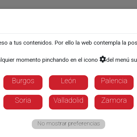
ias
Programas
Guía TV
La 8
El Tiempo
Corporativo
o a tus contenidos. Por ello la web contempla la posi
HECHO EN CASTILLA Y LEÓN
bor adecuado y un buen en
lquier momento pinchando en el icono
del menú su
 para un correcto product
Burgos
León
Palencia
Soria
Valladolid
Zamora
No mostrar preferencias