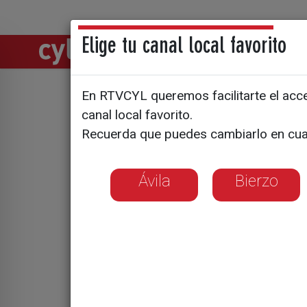
Elige tu canal local favorito
Directos
Notic
En RTVCYL queremos facilitarte el acces
canal local favorito.
Dar el sa
Recuerda que puedes cambiarlo en cua
requisitos
Ávila
Bierzo