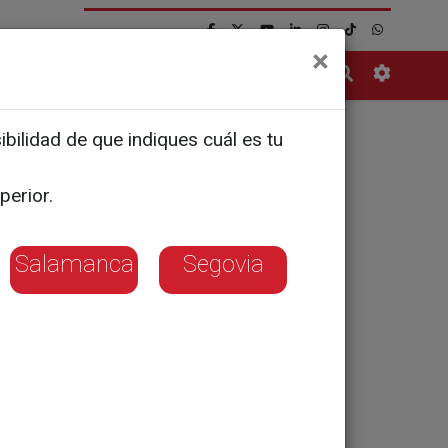
×
Contacto
bilidad de que indiques cuál es tu
vase, los
perior.
o final
Salamanca
Segovia