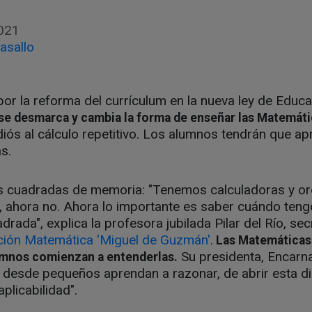
021
asallo
or la reforma del currículum en la nueva ley de Educa
 se desmarca y cambia la forma de enseñar las Matemáti
iós al cálculo repetitivo. Los alumnos tendrán que a
s.
s cuadradas de memoria: "Tenemos calculadoras y or
, ahora no. Ahora lo importante es saber cuándo teng
adrada", explica la profesora jubilada Pilar del Río, sec
ción Matemática 'Miguel de Guzmán'
.
Las Matemáticas 
Su presidenta, Encarn
umnos comienzan a entenderlas.
 desde pequeños aprendan a razonar, de abrir esta dis
plicabilidad".