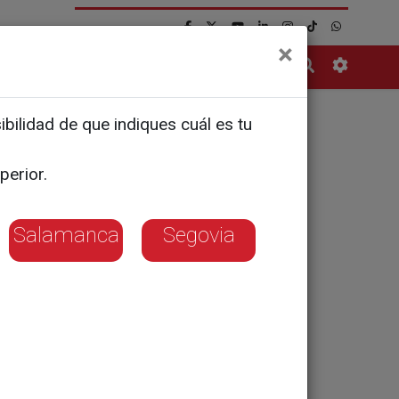
×
Contacto
bilidad de que indiques cuál es tu
 enseñar
perior.
Salamanca
Segovia
 materiales para