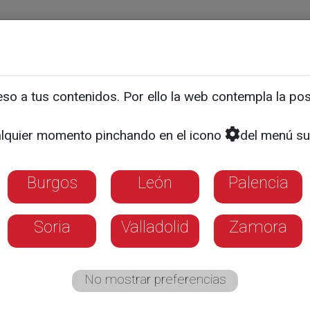
ias
Programas
Guía TV
La 8
El Tiempo
Corporativo
o a tus contenidos. Por ello la web contempla la posi
EDUCACIÓN
y León cambia la forma de
lquier momento pinchando en el icono
del menú su
áticas
Burgos
León
Palencia
imo curso los profesores elaborarán nuevos
Soria
Valladolid
Zamora
 ESO
No mostrar preferencias