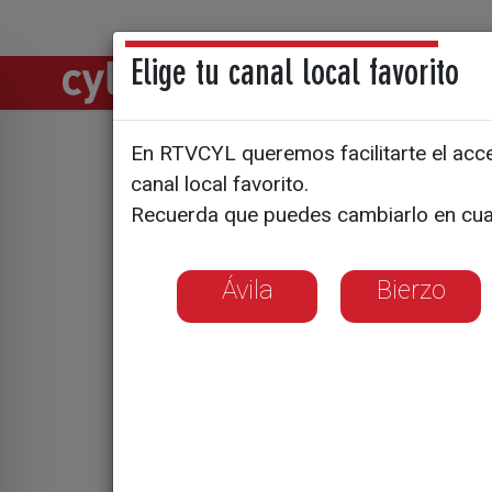
Elige tu canal local favorito
Directos
Notic
En RTVCYL queremos facilitarte el acces
canal local favorito.
Castilla 
Recuerda que puedes cambiarlo en cua
las Matem
Ávila
Bierzo
A partir del próx
los cursos de la