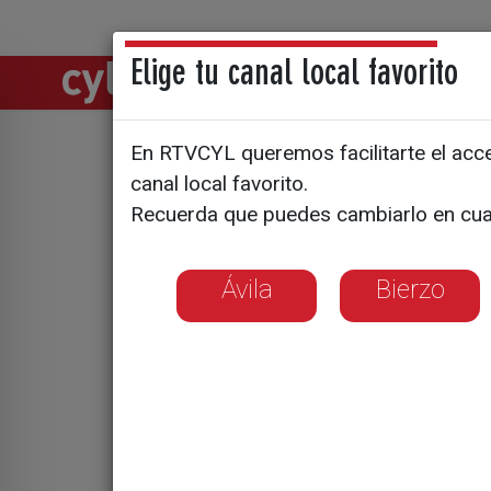
Elige tu canal local favorito
Directos
Notic
En RTVCYL queremos facilitarte el acces
El IV Torn
canal local favorito.
Recuerda que puedes cambiarlo en cua
primera c
participac
Ávila
Bierzo
Se celebró ayer, 
Stableford Indivi
una nueva cita en