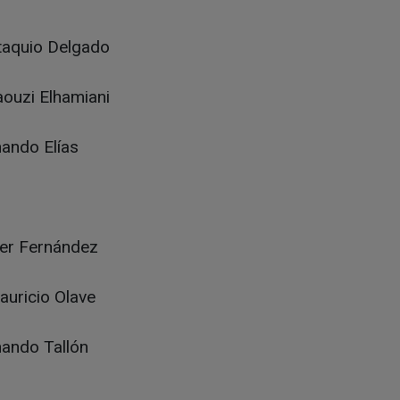
staquio Delgado
aouzi Elhamiani
nando Elías
ier Fernández
auricio Olave
nando Tallón