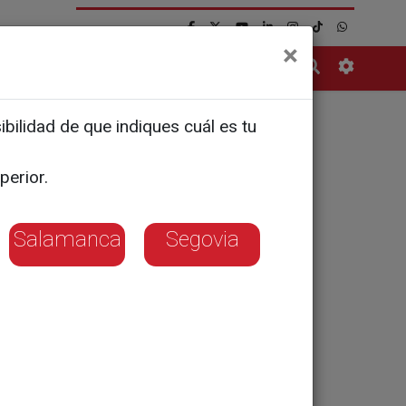
×
Contacto
bilidad de que indiques cuál es tu
uta su
perior.
Salamanca
Segovia
en la modalidad
e deporte tienen
lladolid)