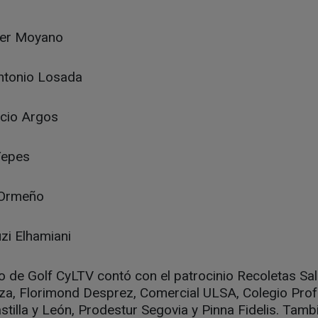
vier Moyano
ntonio Losada
acio Argos
Yepes
 Ormeño
zi Elhamiani
eo de Golf CyLTV contó con el patrocinio Recoletas Sal
za, Florimond Desprez, Comercial ULSA, Colegio Prof
stilla y León, Prodestur Segovia y Pinna Fidelis. Tam