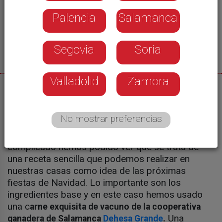
Palencia
Salamanca
Segovia
Soria
Valladolid
Zamora
26/11/2020
Castilla y León Televisión
No mostrar preferencias
Hoy cocinamos tournedo de ternera, duxelle de
champiñones y salsa demiglace. Aunque suene
complicado hemos podido ver que se trata de
una receta sencilla que podemos realizar en
nuestras casas como idea de las próximas
fiestas de Navidad. Lo importante son los
ingredientes base y en este caso hemos usado
una c
arne exquisita de vacuno de la cooperativa
Una
ganadera de Salamanca
Dehesa Grande
.