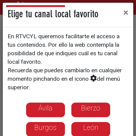
×
Elige tu canal local favorito
VAMOS A VER
En RTVCYL queremos facilitarte el acceso a
Recetas sabrosas para
tus contenidos. Por ello la web contempla la
cocinar en Navidad
posibilidad de que indiques cuál es tu canal
local favorito.
Recuerda que puedes cambiarlo en cualquier
Degustamos la carne de la cooperativa
momento pinchando en el icono
del menú
ganadera de Salamanca Dehesa Grande
superior.
Ávila
Bierzo
Burgos
León