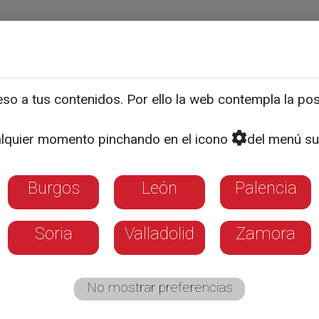
ias
Programas
Guía TV
La 8
El Tiempo
Corporativo
o a tus contenidos. Por ello la web contempla la posi
SURCOS
e los V Premios Surcos
lquier momento pinchando en el icono
del menú su
Burgos
León
Palencia
Soria
Valladolid
Zamora
No mostrar preferencias