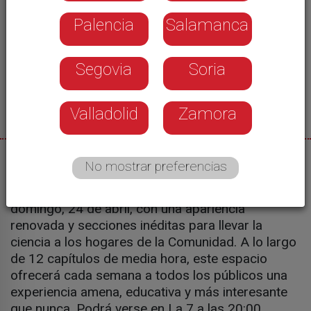
Palencia
Salamanca
Segovia
Soria
Valladolid
Zamora
22/04/2022
No mostrar preferencias
El programa ‘Cien&Cia’ vuelve a CyLTV el próximo
domingo, 24 de abril, con una apariencia
renovada y secciones inéditas para llevar la
ciencia a los hogares de la Comunidad. A lo largo
de 12 capítulos de media hora, este espacio
ofrecerá cada semana a todos los públicos una
experiencia amena, educativa y más interesante
que nunca. Podrá verse en La 7 a las 20:00