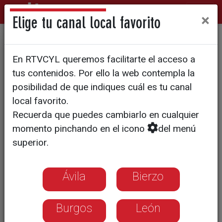
×
Elige tu canal local favorito
CyLTV estrena la sexta
En RTVCYL queremos facilitarte el acceso a
temporada del programa
tus contenidos. Por ello la web contempla la
‘Cien&Cia’
posibilidad de que indiques cuál es tu canal
local favorito.
Recuerda que puedes cambiarlo en cualquier
El espacio sobre ciencia de la televisión
momento pinchando en el icono
del menú
autonómica regresa con nuevas
superior.
secciones el domingo, 24 de abril, a las
20:00 horas en La 7
Ávila
Bierzo
Burgos
León