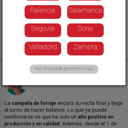
Palencia
Salamanca
Segovia
Soria
Valladolid
Zamora
No mostrar preferencias
24/02/2025
Cristina Carro
La
encara su recta final y llega
campaña de forraje
el turno de hacer balance. Lo que ya puede
confirmarse es que ha sido un
año positivo en
. Además, desde el 1 de
producción y en calidad