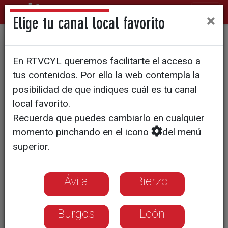
×
Elige tu canal local favorito
SURCOS | REPORTAJE
En RTVCYL queremos facilitarte el acceso a
Los aranceles de Trump
tus contenidos. Por ello la web contempla la
pueden beneficiar al forraje
posibilidad de que indiques cuál es tu canal
local favorito.
español
Recuerda que puedes cambiarlo en cualquier
momento pinchando en el icono
del menú
España es, tras los Estados Unidos, el
superior.
país que más forraje exporta y China es
uno de los destinos más importantes
Ávila
Bierzo
Burgos
León