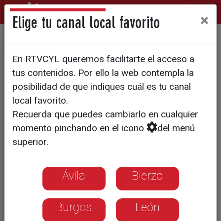
×
Elige tu canal local favorito
CyLTV se une al VRAC, El
En RTVCYL queremos facilitarte el acceso a
Salvador y Aparejadores
tus contenidos. Por ello la web contempla la
Burgos para impulsar el
posibilidad de que indiques cuál es tu canal
local favorito.
rugby castellano y leonés
Recuerda que puedes cambiarlo en cualquier
momento pinchando en el icono
del menú
superior.
Ávila
Bierzo
Burgos
León