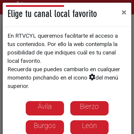
×
Elige tu canal local favorito
CASTILLA Y LEÓN
En RTVCYL queremos facilitarte el acceso a
El CES pide sentar las bases
tus contenidos. Por ello la web contempla la
de una economía "fuerte y
posibilidad de que indiques cuál es tu canal
local favorito.
resiliente" y un giro industrial
Recuerda que puedes cambiarlo en cualquier
y en la cohesión territorial
momento pinchando en el icono
del menú
superior.
Demanda una apuesta por la
transformación estructural y
Ávila
Bierzo
reasignación de recursos para combatir
la baja productividad y la pérdida de
Burgos
León
población