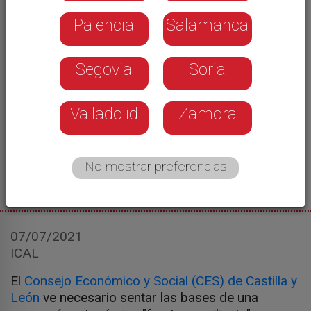
Palencia
Salamanca
Segovia
Soria
Valladolid
Zamora
No mostrar preferencias
07/07/2021
ICAL
El
Consejo Económico y Social (CES) de Castilla y
León
ve necesario sentar las bases de una