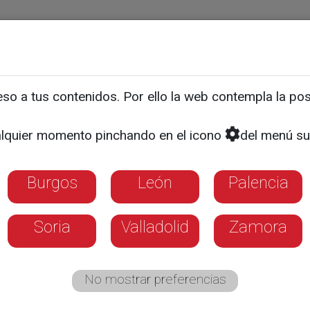
ias
Programas
Guía TV
La 8
El Tiempo
Corporativo
o a tus contenidos. Por ello la web contempla la posi
rnando toma las riendas
lquier momento pinchando en el icono
del menú su
miliar de Castilla y Leó
Burgos
León
Palencia
perbaric sustituye a Isidoro Alanís al frent
epresenta el 14% del PIB autonómico
Soria
Valladolid
Zamora
No mostrar preferencias