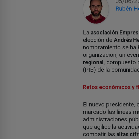
05/06/2
Rubén H
La
asociación Empresa 
elección de
Andrés H
nombramiento se ha h
organización, un even
, compuesto 
regional
(PIB) de la comunidad
Retos económicos y fl
El nuevo presidente, 
marcado las líneas m
administraciones públ
que agilice la activi
combatir las
altas cif