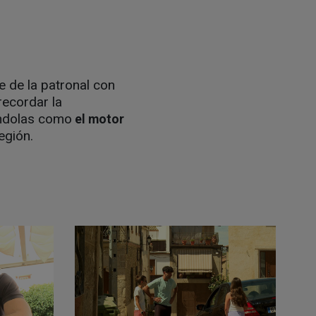
te de la patronal con
recordar la
iéndolas como
el motor
egión.