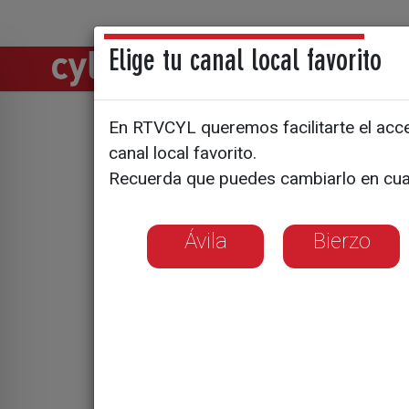
Elige tu canal local favorito
Directos
Notic
En RTVCYL queremos facilitarte el acces
Andrés He
canal local favorito.
Recuerda que puedes cambiarlo en cua
Empresa Fa
Ávila
Bierzo
El fundador de Hi
asociación que r