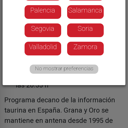
Palencia
Salamanca
Segovia
Soria
Valladolid
Zamora
Viernes
,
La 7 - 11:00 h y sábado a
las 12:45 h
No mostrar preferencias
Sábado
, La 8 - 15:25 h y domingo a
las 20:55 h
Programa decano de la información
taurina en España. Grana y Oro se
mantiene en antena desde 1995 de