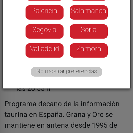
Palencia
Salamanca
Segovia
Soria
Valladolid
Zamora
Viernes
,
La 7 - 11:00 h y sábado a
las 12:45 h
No mostrar preferencias
Sábado
, La 8 - 15:25 h y domingo a
las 20:55 h
Programa decano de la información
taurina en España. Grana y Oro se
mantiene en antena desde 1995 de