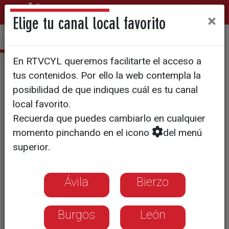
×
Elige tu canal local favorito
En RTVCYL queremos facilitarte el acceso a
Con la música a todas partes
tus contenidos. Por ello la web contempla la
T26/E22
posibilidad de que indiques cuál es tu canal
local favorito.
Recuerda que puedes cambiarlo en cualquier
momento pinchando en el icono
del menú
superior.
Ávila
Bierzo
Burgos
León