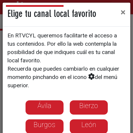
×
Elige tu canal local favorito
En RTVCYL queremos facilitarte el acceso a
El concurso escolar de vídeos
tus contenidos. Por ello la web contempla la
de CyLTV '¡Monumento a la
posibilidad de que indiques cuál es tu canal
local favorito.
vista!' ya tiene finalistas
Recuerda que puedes cambiarlo en cualquier
momento pinchando en el icono
del menú
Se han presentado al certamen más
superior.
de 100 vídeos de centros de las nueve
provincias de la Comunidad. Los
Ávila
Bierzo
ganadores y la clasificación final se
Burgos
León
conocerán en un especial que se