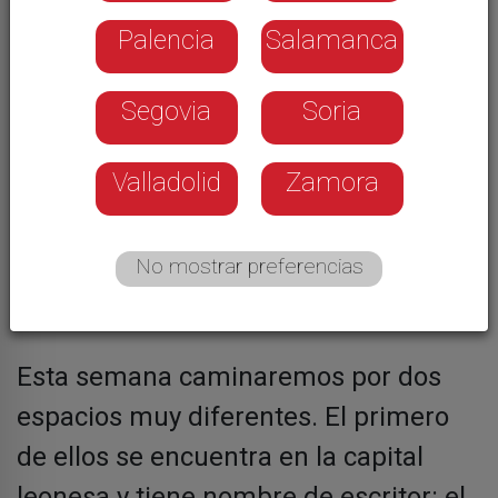
Palencia
Salamanca
Segovia
Soria
Valladolid
Zamora
No mostrar preferencias
Esta semana caminaremos por dos
espacios muy diferentes. El primero
de ellos se encuentra en la capital
leonesa y tiene nombre de escritor: el