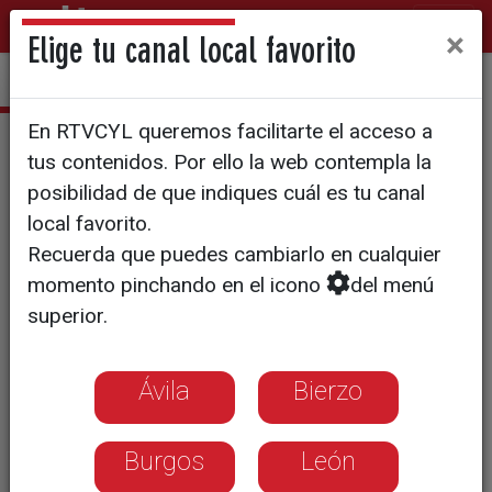
×
Elige tu canal local favorito
En RTVCYL queremos facilitarte el acceso a
Paseos con encanto
tus contenidos. Por ello la web contempla la
T1/E17: Espacios con nombre
posibilidad de que indiques cuál es tu canal
local favorito.
propio
Recuerda que puedes cambiarlo en cualquier
momento pinchando en el icono
del menú
Paseamos por el parque de Quevedo
superior.
en León y por el salmantino Jardín de
la Merced
Ávila
Bierzo
Burgos
León