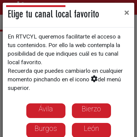
×
Elige tu canal local favorito
En RTVCYL queremos facilitarte el acceso a
Diagnóstico
tus contenidos. Por ello la web contempla la
T5/E10: Programa especial
posibilidad de que indiques cuál es tu canal
local favorito.
Paciente Activo de EPOC
Recuerda que puedes cambiarlo en cualquier
momento pinchando en el icono
del menú
Una enfermedad que afecta a 3
superior.
millones de personas en España, casi
50.000 en Castilla y León y supone la
Ávila
Bierzo
tercera causa de muerte en nuestro
Burgos
León
país