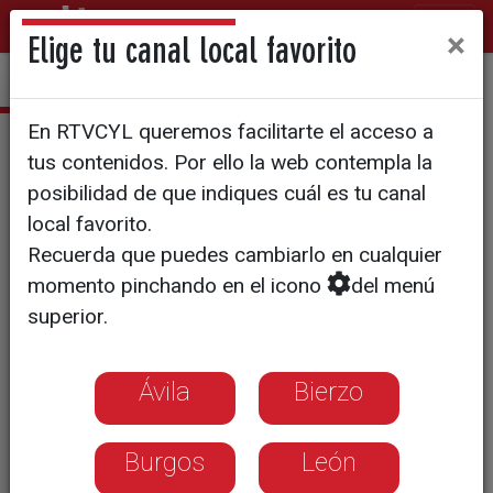
×
Elige tu canal local favorito
En RTVCYL queremos facilitarte el acceso a
Diagnóstico
tus contenidos. Por ello la web contempla la
T5/E24: Del estómago al
posibilidad de que indiques cuál es tu canal
local favorito.
cerebro
Recuerda que puedes cambiarlo en cualquier
momento pinchando en el icono
del menú
100 millones de neuronas recubren
superior.
nuestro tubo digestivo. Más que en la
médula ósea. Un sistema nervioso
Ávila
Bierzo
conectado directamente con el
Burgos
León
cerebro que regula nuestras