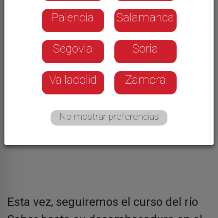
Palencia
Salamanca
Segovia
Soria
Valladolid
Zamora
No mostrar preferencias
Esta vez, seguiremos el curso del río