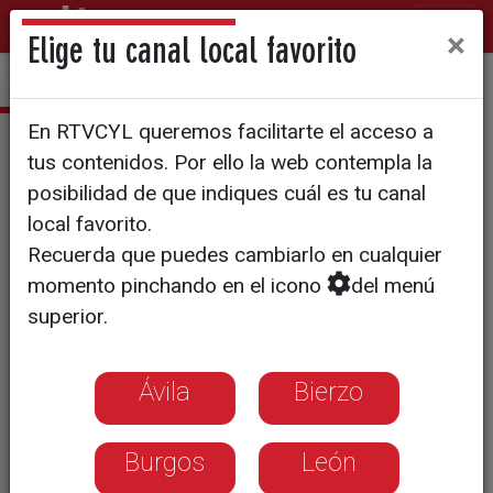
×
Elige tu canal local favorito
En RTVCYL queremos facilitarte el acceso a
El Arcón
tus contenidos. Por ello la web contempla la
T12/E26: Torre de Moncorvo,
posibilidad de que indiques cuál es tu canal
local favorito.
miradores sobre la historia
Recuerda que puedes cambiarlo en cualquier
momento pinchando en el icono
del menú
De nuevo, El Arcón cruza la otra orilla
superior.
del Duero para contemplar las
impresionantes y bellísimas
Ávila
Bierzo
panorámicas del Douro en tierra
Burgos
León
portuguesa