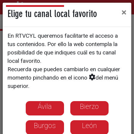
×
Elige tu canal local favorito
En RTVCYL queremos facilitarte el acceso a
Con la música a todas partes
tus contenidos. Por ello la web contempla la
T26/E17
posibilidad de que indiques cuál es tu canal
local favorito.
Recuerda que puedes cambiarlo en cualquier
momento pinchando en el icono
del menú
superior.
Ávila
Bierzo
Burgos
León