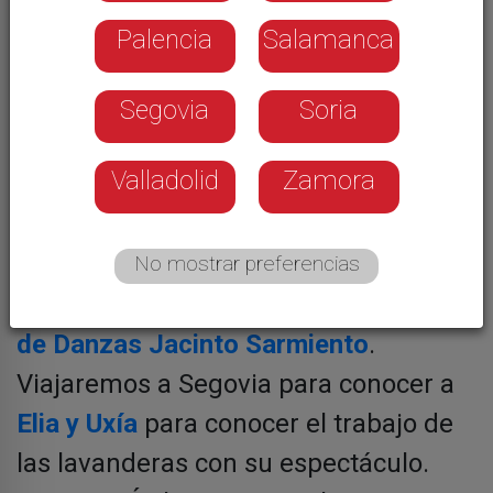
Palencia
Salamanca
Segovia
Soria
Valladolid
Zamora
En el primer programa del año,
comenzaremos bailando. Nos
acercaremos a Burgos, concretamente
No mostrar preferencias
a Miranda de Ebro, a conocer el
Grupo
de Danzas Jacinto Sarmiento
.
Viajaremos a Segovia para conocer a
Elia y Uxía
para conocer el trabajo de
las lavanderas con su espectáculo.