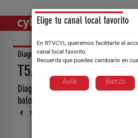
Elige tu canal local favorito
Directos
Notic
En RTVCYL queremos facilitarte el acces
canal local favorito.
Diagnóstico
Recuerda que puedes cambiarlo en cua
T5/E36: Lesiones espec
Ávila
Bierzo
Diagnóstico habla esta semana con 
baloncesto en los clubes Real Madr