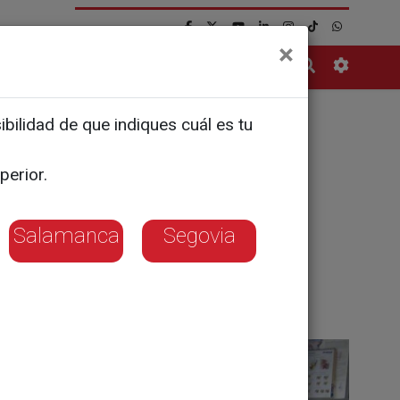
×
Contacto
bilidad de que indiques cuál es tu
perior.
tarios
Salamanca
Segovia
onso del Corral, exjugador de