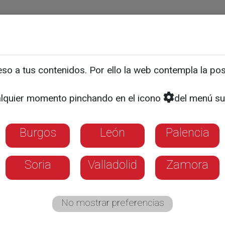
ias
Programas
Guía TV
La 8
El Tiempo
Corporativo
o a tus contenidos. Por ello la web contempla la posi
lquier momento pinchando en el icono
del menú su
íficas de deportes mayori
Burgos
León
Palencia
una autoridad en el mundo deportivo. Alf
id y Estudiantes en los años 80
Soria
Valladolid
Zamora
No mostrar preferencias