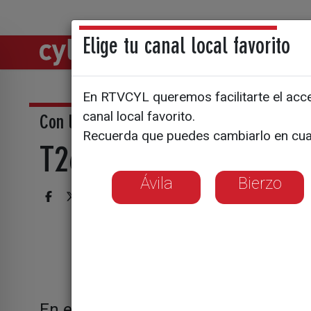
Elige tu canal local favorito
Directos
Notic
En RTVCYL queremos facilitarte el acces
canal local favorito.
Con la música a todas partes
Recuerda que puedes cambiarlo en cua
T26/E32
Ávila
Bierzo
En este programa hacemos un repas