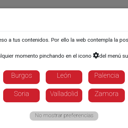
ias
Programas
Guía TV
La 8
El Tiempo
Corporativo
o a tus contenidos. Por ello la web contempla la posi
lquier momento pinchando en el icono
del menú su
Burgos
León
Palencia
Soria
Valladolid
Zamora
No mostrar preferencias
o de los mejores