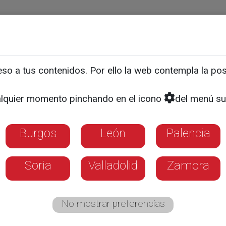
ias
Programas
Guía TV
La 8
El Tiempo
Corporativo
o a tus contenidos. Por ello la web contempla la posi
lquier momento pinchando en el icono
del menú su
03).- CyLoG y la logística 
Burgos
León
Palencia
samos con Fernando Pérez, presidente de 
stra comunidad
Soria
Valladolid
Zamora
No mostrar preferencias