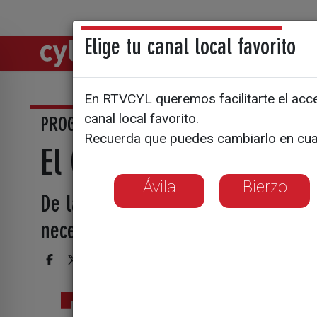
Elige tu canal local favorito
Directos
Notic
En RTVCYL queremos facilitarte el acces
canal local favorito.
PROGRAMA COMPLETO
Recuerda que puedes cambiarlo en cua
El Corredor Atlántico (
Ávila
Bierzo
De la mano de Lidia Corral, conver
necesidades de la logística en nue