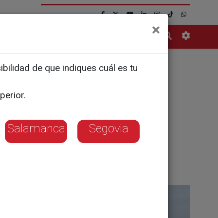
×
Contacto
bilidad de que indiques cuál es tu
perior.
de Castilla y León
Salamanca
Segovia
CyLoG, para conocer las