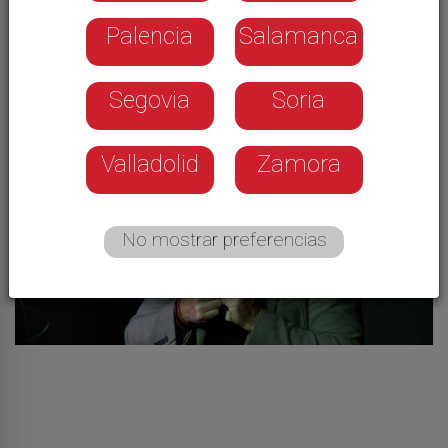
y otras artes hablan de sus
Palencia
Salamanca
experiencias
Segovia
Soria
Valladolid
Zamora
No mostrar preferencias