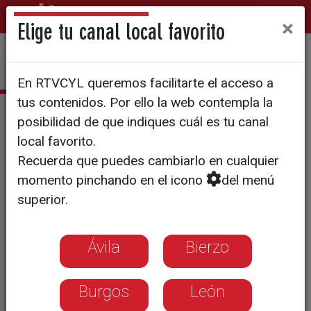
×
Elige tu canal local favorito
En RTVCYL queremos facilitarte el acceso a
tus contenidos. Por ello la web contempla la
La Noche Black
posibilidad de que indiques cuál es tu canal
(6): Jordi Llobregat, escritor y
local favorito.
Recuerda que puedes cambiarlo en cualquier
creador del certamen Valencia
momento pinchando en el icono
del menú
superior.
Negra
Los mejores momentos de este
Ávila
Bierzo
certamen Blacklladolid, en el que
Burgos
León
grandes profesionales de la literatura