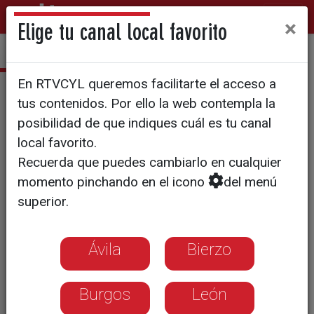
×
Elige tu canal local favorito
En RTVCYL queremos facilitarte el acceso a
El Arcón
tus contenidos. Por ello la web contempla la
T11/E39: La intrahistoria de
posibilidad de que indiques cuál es tu canal
local favorito.
Grijota, en Palencia
Recuerda que puedes cambiarlo en cualquier
momento pinchando en el icono
del menú
El programa de esta semana
superior.
sobrevuela el Canal de Castilla en la
localidad de Grijota, una población
Ávila
Bierzo
terracampina que, a pesar del
Burgos
León
crecimiento urbanístico, mantiene un