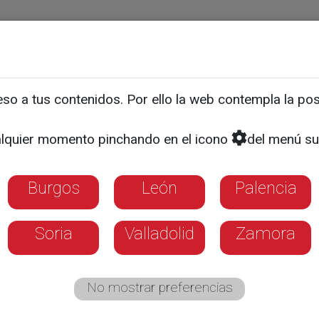
ias
Programas
Guía TV
La 8
El Tiempo
Corporativo
Burgos
León
Palencia
Salamanca
Segovia
Soria
Vall
o a tus contenidos. Por ello la web contempla la posi
lquier momento pinchando en el icono
del menú su
La 8
Programas
Guía TV
Directo
Burgos
León
Palencia
lsa aquí si deseas establecer
La 8 Soria
como tu canal local
Soria
Valladolid
Zamora
No mostrar preferencias
oras