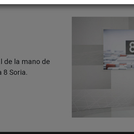
al de la mano de
 8 Soria.