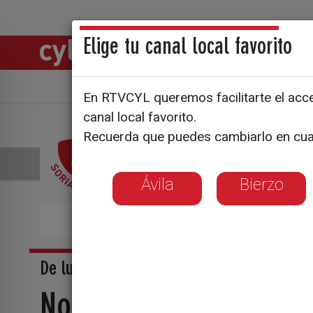
Elige tu canal local favorito
Directos
Notic
Ávila
Bierzo
En RTVCYL queremos facilitarte el acces
canal local favorito.
Recuerda que puedes cambiarlo en cua
Ávila
Bierzo
Pu
De lunes a viernes
Noticias Soria, 14:00 h