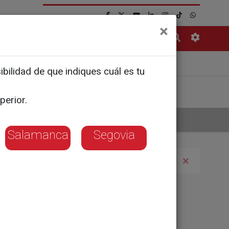
×
Contacto
adolid
Zamora
bilidad de que indiques cuál es tu
perior.
Salamanca
Segovia
×