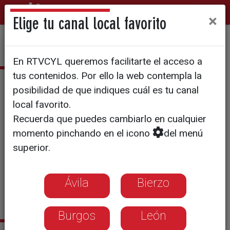
×
Elige tu canal local favorito
En RTVCYL queremos facilitarte el acceso a
tus contenidos. Por ello la web contempla la
Sergio Saseta
posibilidad de que indiques cuál es tu canal
local favorito.
Sergio G. Saseta. Licenciado
Recuerda que puedes cambiarlo en cualquier
en periodismo por la
momento pinchando en el icono
del menú
Universidad de Valladolid.
superior.
Buscar, contar, hacer
historias.
Ávila
Bierzo
sergio.garcia@rtvcyl.es
Burgos
León