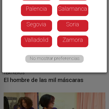
Sus últimas noticias
Palencia
Salamanca
Segovia
Soria
Valladolid
Zamora
No mostrar preferencias
TEATREROS
El hombre de las mil máscaras