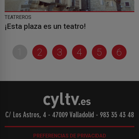
TEATREROS
¡Esta plaza es un teatro!
1
2
3
4
5
6
C/ Los Astros, 4 - 47009 Valladolid
-
983 35 43 48
PREFERENCIAS DE PRIVACIDAD