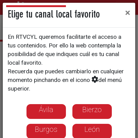
×
Elige tu canal local favorito
En RTVCYL queremos facilitarte el acceso a
tus contenidos. Por ello la web contempla la
Gonzalo Castro
posibilidad de que indiques cuál es tu canal
local favorito.
Toresano
Recuerda que puedes cambiarlo en cualquier
Graduado en Periodismo en
momento pinchando en el icono
del menú
la Universidad de Valladolid
superior.
Graduado en Comunicación
Audiovisual en la Universidad
Pontificia de Salamanca
Ávila
Bierzo
gonzalo.castro@rtvcyl.es
Burgos
León