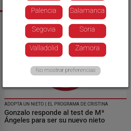
Palencia
Salamanca
Sus últimas noticias
Segovia
Soria
Valladolid
Zamora
No mostrar preferencias
ADOPTA UN NIETO | EL PROGRAMA DE CRISTINA
Gonzalo responde al test de Mª
Ángeles para ser su nuevo nieto