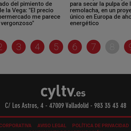
ado del pimiento de
para secar la pulpa de 
e la Vega: "El precio
remolacha, en un proy
upermercado me parece
único en Europa de ah
 vergonzoso"
energético
2
3
4
5
6
7
8
C/ Los Astros, 4 - 47009 Valladolid
-
983 35 43 48
 CORPORATIVA
AVISO LEGAL
POLÍTICA DE PRIVACIDAD