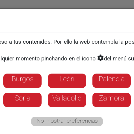
ias
Programas
Guía TV
La 8
El Tiempo
Corporativo
o a tus contenidos. Por ello la web contempla la posi
lquier momento pinchando en el icono
del menú su
Burgos
León
Palencia
Soria
Valladolid
Zamora
No mostrar preferencias