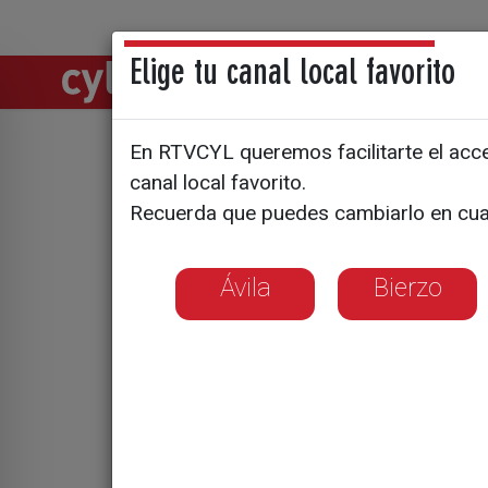
Elige tu canal local favorito
Directos
Notic
En RTVCYL queremos facilitarte el acces
El encaje d
canal local favorito.
Recuerda que puedes cambiarlo en cua
"Más que 
Ávila
Bierzo
Las familias nume
de horarios, los
familiar