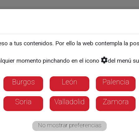
ias
Programas
Guía TV
La 8
El Tiempo
Corporativo
o a tus contenidos. Por ello la web contempla la posi
e bolillos de la conciliaci
lquier momento pinchando en el icono
del menú su
conciliación, es una comp
Burgos
León
Palencia
rosas multiplican sus dificultades en veran
 costes de los campamentos y la dependenci
Soria
Valladolid
Zamora
No mostrar preferencias