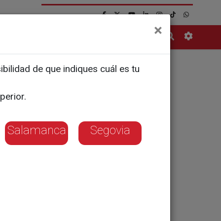
×
Contacto
bilidad de que indiques cuál es tu
ón estival:
perior.
licación"
Salamanca
Segovia
o ante la rigidez
a de la red