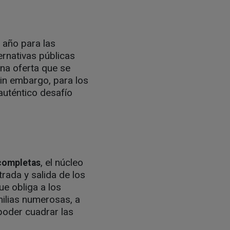
l año para las
ternativas públicas
na oferta que se
in embargo, para los
 auténtico desafío
, el núcleo
 completas
trada y salida de los
que obliga a los
milias numerosas, a
poder cuadrar las