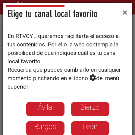
×
Elige tu canal local favorito
SOCIEDAD
En RTVCYL queremos facilitarte el acceso a
La población de Medina de
tus contenidos. Por ello la web contempla la
Rioseco aumenta
posibilidad de que indiques cuál es tu canal
local favorito.
Recuerda que puedes cambiarlo en cualquier
Han conseguido revertir la tendencia
momento pinchando en el icono
del menú
demográfica negativa que arrastraban
superior.
desde hace 14 años
Ávila
Bierzo
Burgos
León