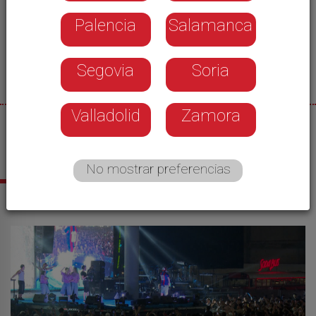
Palencia
Salamanca
Segovia
Soria
Valladolid
Zamora
27/09/2024
Castilla y León Televisión
No mostrar preferencias
Las más Leídas