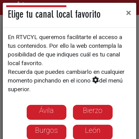
×
Elige tu canal local favorito
ENTREVISTA | CUESTIÓN DE PRIORIDADES
En RTVCYL queremos facilitarte el acceso a
Moussa Kane, inmigrante
tus contenidos. Por ello la web contempla la
residente en Valladolid: "A
posibilidad de que indiques cuál es tu canal
local favorito.
veces no puedes hacer otra
Recuerda que puedes cambiarlo en cualquier
cosa que arriesgar tu vida"
momento pinchando en el icono
del menú
superior.
Ávila
Bierzo
Burgos
León