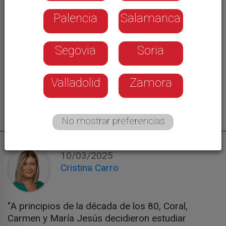
Palencia
Salamanca
Segovia
Soria
Valladolid
Zamora
No mostrar preferencias
10/03/2025
Cristina Carro
"A principios de la década de los 80, Coral,
Carmen y María Jesús decidieron estudiar