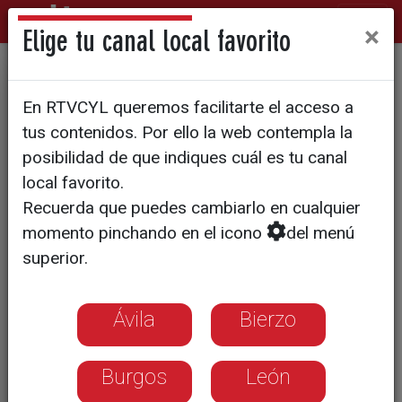
×
Elige tu canal local favorito
SURCOS | REPORTAJE
En RTVCYL queremos facilitarte el acceso a
Las ingenierías agrarias no
tus contenidos. Por ello la web contempla la
son cosa de hombres
posibilidad de que indiques cuál es tu canal
local favorito.
Recuerda que puedes cambiarlo en cualquier
Coral, Carmen y María Jesús fueron de
momento pinchando en el icono
del menú
las primeras mujeres tituladas en
superior.
España en una Ingeniería vinculada al
sector agrario. Ellas tienen claro que el
campo es igual "para hombres y para
Ávila
Bierzo
mujeres"
Burgos
León