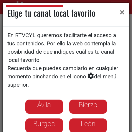
×
Elige tu canal local favorito
Las hipotecas caen un 17%
En RTVCYL queremos facilitarte el acceso a
en Castilla y León en pleno
tus contenidos. Por ello la web contempla la
récord inmobiliario nacional
posibilidad de que indiques cuál es tu canal
local favorito.
Recuerda que puedes cambiarlo en cualquier
La firma de préstamos encadena tres
momento pinchando en el icono
del menú
meses a la baja en la comunidad,
superior.
aunque la resistencia de los
compradores empieza a forzar rebajas
en los precios de venta
Ávila
Bierzo
Burgos
León