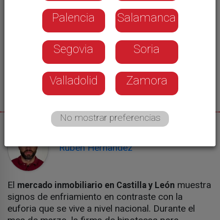
Palencia
Salamanca
Segovia
Soria
Valladolid
Zamora
No mostrar preferencias
28/05/2026
Rubén Hernández
El
muestra
mercado inmobiliario en Castilla y León
signos de enfriamiento en contraste con la
euforia que se vive a nivel nacional. Durante el