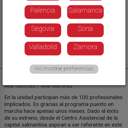
Palencia
Salamanca
Segovia
Soria
Valladolid
Zamora
No mostrar preferencias
04/11/2025
Ana Sánchez / Ana Martínez
En la unidad participan más de 100 profesionales
implicados. Es gracias al programa puesto en
marcha hace apenas unos meses. Dado el éxito
de su estreno, desde el Centro Asistencial de la
capital salmantina aspiran a ser referente en este