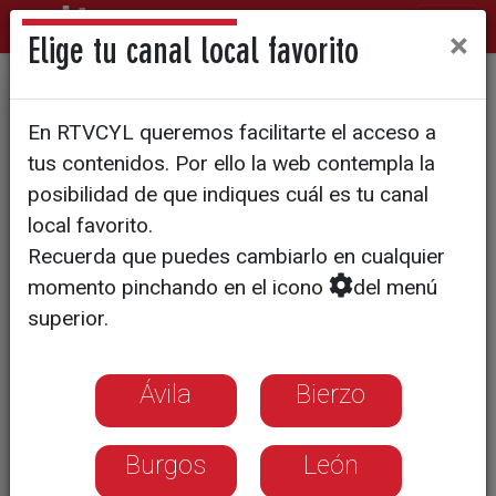
×
Elige tu canal local favorito
SALUD
En RTVCYL queremos facilitarte el acceso a
Salamanca implanta con
tus contenidos. Por ello la web contempla la
éxito la unidad de trasplante
posibilidad de que indiques cuál es tu canal
local favorito.
de pulmón
Recuerda que puedes cambiarlo en cualquier
momento pinchando en el icono
del menú
Los 11 hospitales del Sacyl están
superior.
autorizados para la extracción de
órganos, pero solo en Salamanca se
Ávila
Bierzo
realiza el trasplante de pulmón.
Burgos
León