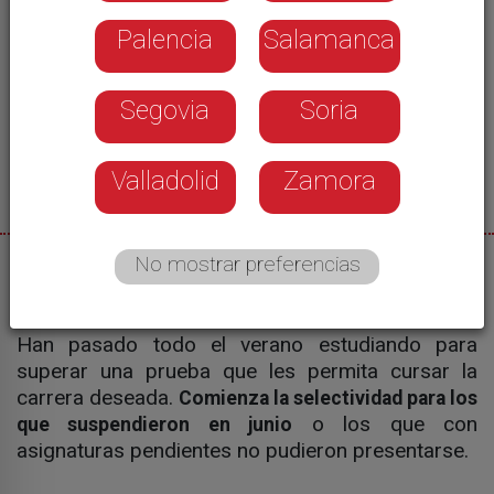
Palencia
Salamanca
Segovia
Soria
Valladolid
Zamora
No mostrar preferencias
09/09/2015
rtvcyl.es
Han pasado todo el verano estudiando para
superar una prueba que les permita cursar la
carrera deseada.
Comienza la selectividad para los
o los que con
que suspendieron en junio
asignaturas pendientes no pudieron presentarse.