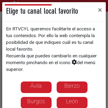
×
Elige tu canal local favorito
EDUCACIÓN
En RTVCYL queremos facilitarte el acceso a
Miles de estudiantes han
tus contenidos. Por ello la web contempla la
comenzado la 'temida'
posibilidad de que indiques cuál es tu canal
local favorito.
selectividad de septiembre
Recuerda que puedes cambiarlo en cualquier
momento pinchando en el icono
del menú
Una segunda oportunidad para muchos
superior.
que buscan ahora superar la nota de
corte de la carrera elegida.
Ávila
Bierzo
Burgos
León