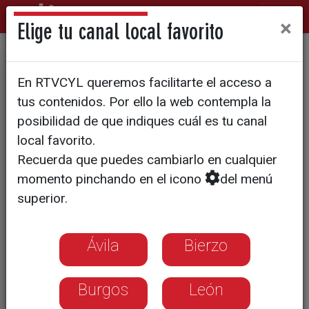
×
Elige tu canal local favorito
ECONOMÍA
En RTVCYL queremos facilitarte el acceso a
Cascajares vuelve a sus
tus contenidos. Por ello la web contempla la
orígenes en su fábrica
posibilidad de que indiques cuál es tu canal
local favorito.
provisional de Valladolid
Recuerda que puedes cambiarlo en cualquier
momento pinchando en el icono
del menú
Tras el incendio que arrasó su planta de
superior.
Dueñas, en Palencia, la compañía ha
montado esta fábrica de campaña. Sin
Ávila
Bierzo
máquinas, como en los primeros
tiempos, todo para salir del paso y
garantizar la respuesta a sus clientes
Burgos
León