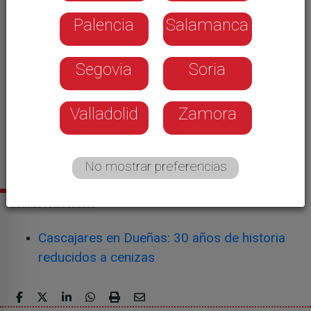
Palencia
Salamanca
Segovia
Soria
Valladolid
Zamora
No mostrar preferencias
Noticias relacionadas
Cascajares en Dueñas: 30 años de historia
reducidos a cenizas