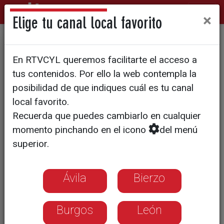
×
Elige tu canal local favorito
GUERRA EN UCRANIA
En RTVCYL queremos facilitarte el acceso a
La Junta modifica su
tus contenidos. Por ello la web contempla la
presupuesto para dotar
posibilidad de que indiques cuál es tu canal
local favorito.
fondos por la crisis
Recuerda que puedes cambiarlo en cualquier
humanitaria de Ucrania
momento pinchando en el icono
del menú
superior.
Ávila
Bierzo
Burgos
León