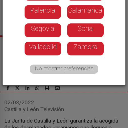
Palencia
Salamanca
Segovia
Soria
Noticias relacionadas
Valladolid
Zamora
La Junta garantiza plazas escolares a los
niños ucranianos y también habilitará
No mostrar preferencias
viviendas públicas para la acogida
02/03/2022
Castilla y León Televisión
La Junta de Castilla y León garantiza la acogida
de los desplazados ucranianos que lleguen a