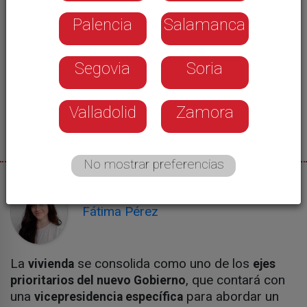
Palencia
Salamanca
Segovia
Soria
Valladolid
Zamora
No mostrar preferencias
09/06/2026
Fátima Pérez
La
se consolida como uno de los
vivienda
ejes
, que contará con
prioritarios del nuevo Gobierno
una
para abordar un
vicepresidencia específica