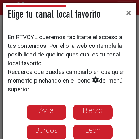
×
Elige tu canal local favorito
El precio de la vivienda se
En RTVCYL queremos facilitarte el acceso a
dispara en Castilla y León
tus contenidos. Por ello la web contempla la
ante la falta de suelo y el
posibilidad de que indiques cuál es tu canal
local favorito.
"efecto Madrid"
Recuerda que puedes cambiarlo en cualquier
momento pinchando en el icono
del menú
La comunidad es la tercera de España
superior.
donde más sube el inmobiliario debido
al desplome del stock y el auge del
teletrabajo en provincias limítrofes
Ávila
Bierzo
Burgos
León