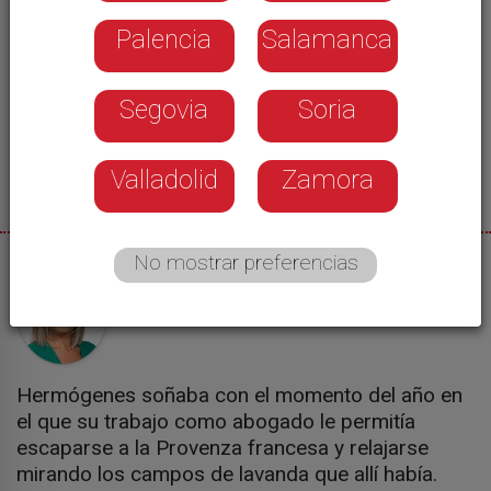
Palencia
Salamanca
Segovia
Soria
Valladolid
Zamora
No mostrar preferencias
29/07/2024
Cristina Carro
Hermógenes soñaba con el momento del año en
el que su trabajo como abogado le permitía
escaparse a la Provenza francesa y relajarse
mirando los campos de lavanda que allí había.