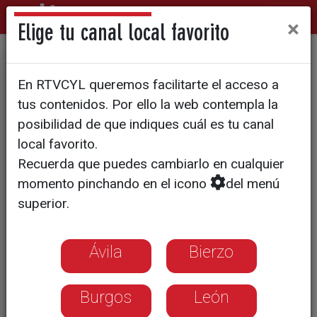
×
Elige tu canal local favorito
SURCOS | REPORTAJE
En RTVCYL queremos facilitarte el acceso a
El campo abulense se pinta
tus contenidos. Por ello la web contempla la
de morado gracias al sueño
posibilidad de que indiques cuál es tu canal
local favorito.
de un abogado
Recuerda que puedes cambiarlo en cualquier
momento pinchando en el icono
del menú
Sus viajes a la Provenza francesa y su
superior.
pasión por la lavanda despertaron su
interés por este tipo de plantaciones.
Ávila
Bierzo
Burgos
León