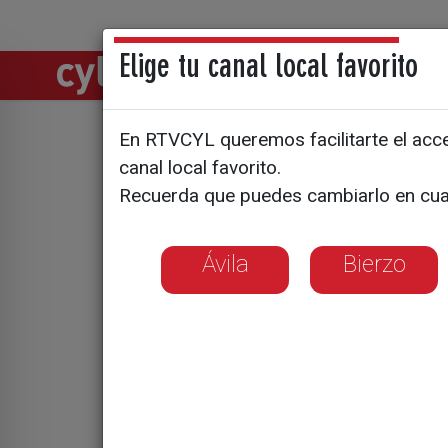
Elige tu canal local favorito
Directos
Notic
En RTVCYL queremos facilitarte el acces
canal local favorito.
El preside
Recuerda que puedes cambiarlo en cua
Informe s
Ávila
Bierzo
social en
cambio de
Carlos Pollán re