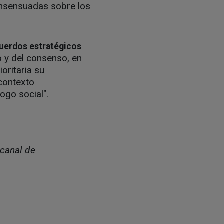
onsensuadas sobre los
cuerdos estratégicos
to y del consenso, en
oritaria su
 contexto
ogo social".
 canal de