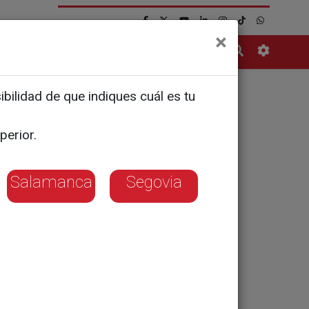
×
Contacto
bilidad de que indiques cuál es tu
 Cortes el
perior.
ca y
Salamanca
Segovia
tas al