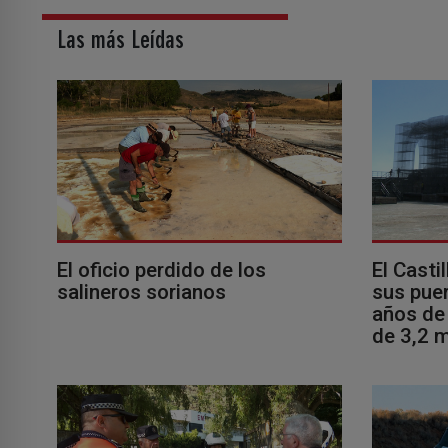
Las más Leídas
El oficio perdido de los
El Casti
salineros sorianos
sus puer
años de 
de 3,2 m