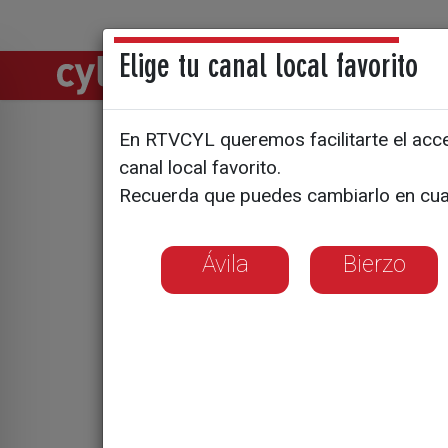
Elige tu canal local favorito
Directos
Notic
En RTVCYL queremos facilitarte el acces
canal local favorito.
Las solici
Recuerda que puedes cambiarlo en cua
internacio
Ávila
Bierzo
universid
años
En Castilla y Le
estudios universi