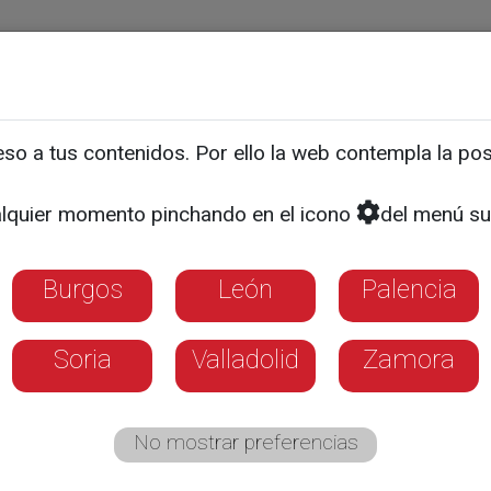
ias
Programas
Guía TV
La 8
El Tiempo
Corporativo
o a tus contenidos. Por ello la web contempla la posi
EDUCACIÓN
tudes de estudiantes
lquier momento pinchando en el icono
del menú su
nales para estudiar un gr
Burgos
León
Palencia
ades españolas se duplica
Soria
Valladolid
Zamora
No mostrar preferencias
ón hay 11.000 alumnos internacionales matr
tarios