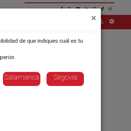
×
Contacto
bilidad de que indiques cuál es tu
perior.
ado en las
Salamanca
Segovia
 en 7
iculados en