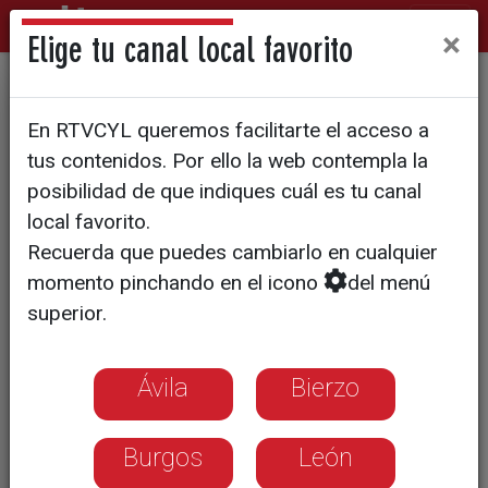
×
Elige tu canal local favorito
Luz verde de Europa a las
En RTVCYL queremos facilitarte el acceso a
nuevas técnicas genómicas
tus contenidos. Por ello la web contempla la
para revolucionar el campo
posibilidad de que indiques cuál es tu canal
local favorito.
Recuerda que puedes cambiarlo en cualquier
El nuevo reglamento entrará en vigor en
momento pinchando en el icono
del menú
20 días y alcanzará su plena vigencia en
superior.
dos años, permitiendo cultivos más
precisos y resistentes.
Ávila
Bierzo
Burgos
León