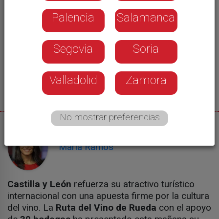
Palencia
Salamanca
Segovia
Soria
Valladolid
Zamora
No mostrar preferencias
25/05/2026
María Ramos
Castilla y León
refuerza su atractivo turístico
internacional con una apuesta firme por la cultura
del vino. La
Ruta del Vino de Rueda
con el apoyo