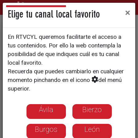
×
Elige tu canal local favorito
Un atlas de viñedos
En RTVCYL queremos facilitarte el acceso a
históricos para captar más
tus contenidos. Por ello la web contempla la
turismo
posibilidad de que indiques cuál es tu canal
local favorito.
Recuerda que puedes cambiarlo en cualquier
Un proyecto pionero une a 21
momento pinchando en el icono
del menú
municipios y 30 bodegas para ofrecer
superior.
rutas exclusivas y poner en valor el
trabajo del viticultor a partir de este
verano
Ávila
Bierzo
Burgos
León