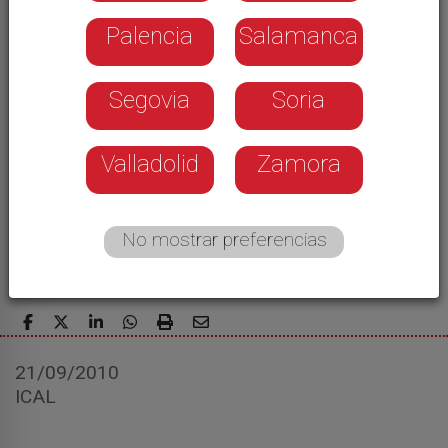
Palencia
Salamanca
Segovia
Soria
Valladolid
Zamora
No mostrar preferencias
21/09/2010
ICAL