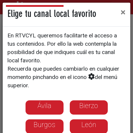
×
Elige tu canal local favorito
FOTOGRAFÍA
En RTVCYL queremos facilitarte el acceso a
Una exposición muestra en la
tus contenidos. Por ello la web contempla la
Casa Revilla el Valladolid de
posibilidad de que indiques cuál es tu canal
local favorito.
principios del S. XX
Recuerda que puedes cambiarlo en cualquier
momento pinchando en el icono
del menú
Reúne 80 clichés originales y sus
superior.
reproducciones fotográficas
Muestran calles, monumentos y
Ávila
Bierzo
edificios ya desaparecidos de la
ciudad
Forman parte de los fondos del
Burgos
León
conocido fototipista Thomas