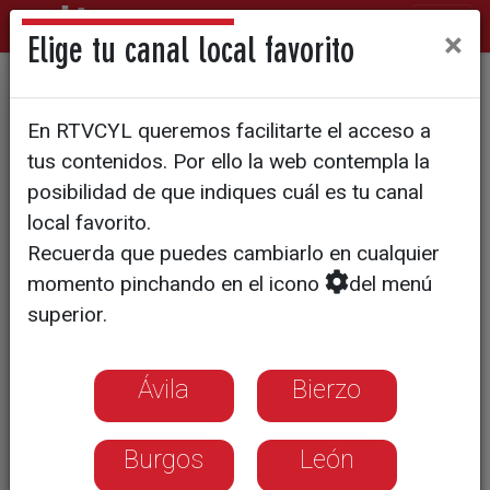
×
Elige tu canal local favorito
Manuel Gómez lidera esta empresa de
En RTVCYL queremos facilitarte el acceso a
juguetes
tus contenidos. Por ello la web contempla la
'Rural Toys nace de la pasión'
posibilidad de que indiques cuál es tu canal
local favorito.
El 90% de sus ventas se llevan a
Recuerda que puedes cambiarlo en cualquier
cabo a través de su página Web
momento pinchando en el icono
del menú
superior.
Los juguetes se fabrican en
Alemania y Francia
Ávila
Bierzo
Burgos
León