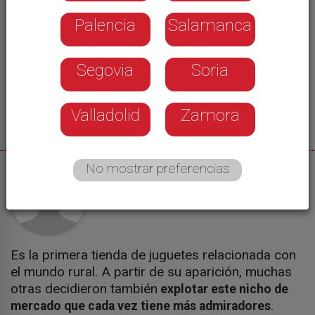
Palencia
Salamanca
Segovia
Soria
Valladolid
Zamora
No mostrar preferencias
04/10/2017
Estefanía Ureña
Es la primera tienda de juguetes relacionada con
el mundo rural. A partir de su aparición, muchas
otras decidieron también
explotar este nicho de
.
mercado que cada vez tiene más admiradores