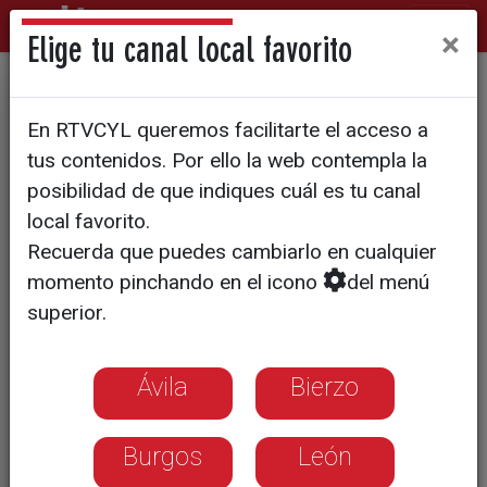
×
Elige tu canal local favorito
SURCOS CyL
En RTVCYL queremos facilitarte el acceso a
Objetivo educación: desterrar
tus contenidos. Por ello la web contempla la
ideas cómo las que afirman
posibilidad de que indiques cuál es tu canal
local favorito.
que "la leche con cacao la
Recuerda que puedes cambiarlo en cualquier
producen vacas marrones"
momento pinchando en el icono
del menú
superior.
La distancia entre el mundo rural y el
mundo urbano cada vez es mayor, con
Ávila
Bierzo
todas las consecuencias que esto
tiene. COAG propone llevar la
Burgos
León
educación agroalimentaria a los