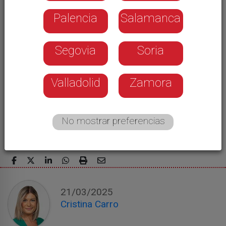
colegios
Palencia
Salamanca
Segovia
Soria
Valladolid
Zamora
No mostrar preferencias
21/03/2025
Cristina Carro