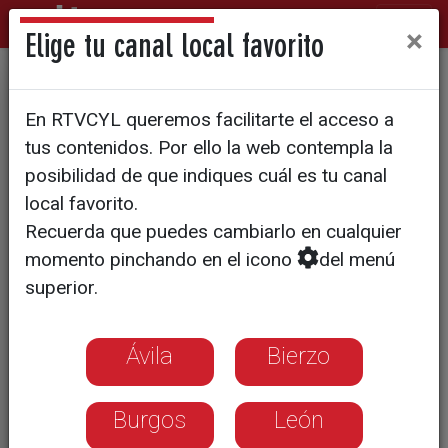
×
Elige tu canal local favorito
VINOS CASTILLA Y LEÓN
En RTVCYL queremos facilitarte el acceso a
Etiquetas de los vinos
tus contenidos. Por ello la web contempla la
procedentes de la propia viña
posibilidad de que indiques cuál es tu canal
local favorito.
Recuerda que puedes cambiarlo en cualquier
En el proyecto han colaborado Bodegas
momento pinchando en el icono
del menú
Matarromera, Pago de Carraovejas,
superior.
Ence y Brandia
Ávila
Bierzo
Burgos
León