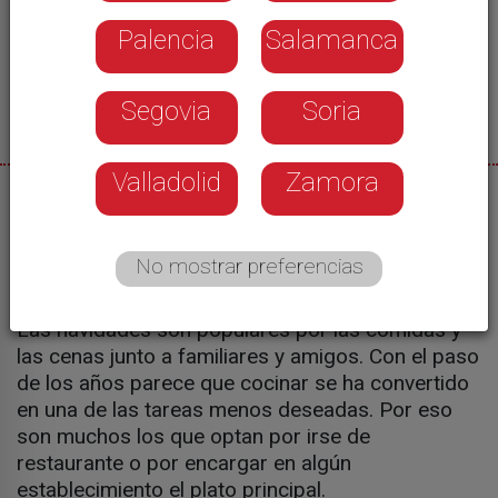
Palencia
Salamanca
Segovia
Soria
Valladolid
Zamora
24/12/2024
Fátima Pérez
No mostrar preferencias
Las navidades son populares por las comidas y
las cenas junto a familiares y amigos. Con el paso
de los años parece que cocinar se ha convertido
en una de las tareas menos deseadas. Por eso
son muchos los que optan por irse de
restaurante o por encargar en algún
establecimiento el plato principal.