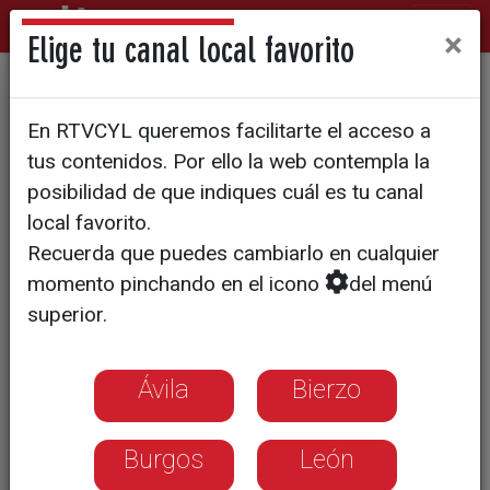
×
Elige tu canal local favorito
SOCIEDAD
En RTVCYL queremos facilitarte el acceso a
Cada vez nos da más pereza
tus contenidos. Por ello la web contempla la
cocinar en Navidad
posibilidad de que indiques cuál es tu canal
local favorito.
Recuerda que puedes cambiarlo en cualquier
Son muchos los que optan por irse de
momento pinchando en el icono
del menú
restaurante o encargar el plato principal
superior.
Ávila
Bierzo
Burgos
León